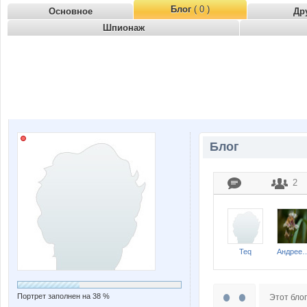
Блог
( 0 )
Основное
Др
Шпионаж
Блог
2
Teq
Андре
Портрет заполнен на 38 %
Этот блог